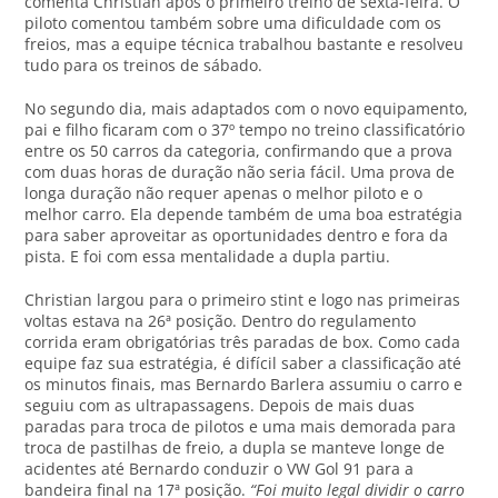
comenta Christian após o primeiro treino de sexta-feira. O
piloto comentou também sobre uma dificuldade com os
freios, mas a equipe técnica trabalhou bastante e resolveu
tudo para os treinos de sábado.
No segundo dia, mais adaptados com o novo equipamento,
pai e filho ficaram com o 37º tempo no treino classificatório
entre os 50 carros da categoria, confirmando que a prova
com duas horas de duração não seria fácil. Uma prova de
longa duração não requer apenas o melhor piloto e o
melhor carro. Ela depende também de uma boa estratégia
para saber aproveitar as oportunidades dentro e fora da
pista. E foi com essa mentalidade a dupla partiu.
Christian largou para o primeiro stint e logo nas primeiras
voltas estava na 26ª posição. Dentro do regulamento
corrida eram obrigatórias três paradas de box. Como cada
equipe faz sua estratégia, é difícil saber a classificação até
os minutos finais, mas Bernardo Barlera assumiu o carro e
seguiu com as ultrapassagens. Depois de mais duas
paradas para troca de pilotos e uma mais demorada para
troca de pastilhas de freio, a dupla se manteve longe de
acidentes até Bernardo conduzir o VW Gol 91 para a
bandeira final na 17ª posição.
“Foi muito legal dividir o carro