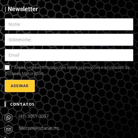
| Newsletter
Aceito receber informações sobre promoções e atividades da
Octanas Motorsport.
ASSINAR
CONTATOS
(41) 3051-3057
falecom@octanas.ms