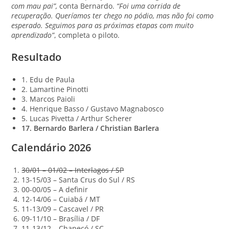
com mau pai”,
conta Bernardo.
“Foi uma corrida de
recuperação. Queríamos ter chego no pódio, mas não foi como
esperado. Seguimos para as próximas etapas com muito
aprendizado”
, completa o piloto.
Resultado
1. Edu de Paula
2. Lamartine Pinotti
3. Marcos Paioli
4. Henrique Basso / Gustavo Magnabosco
5. Lucas Pivetta / Arthur Scherer
17. Bernardo Barlera / Christian Barlera
Calendário 2026
30/01 – 01/02 – Interlagos / SP
13-15/03 – Santa Crus do Sul / RS
00-00/05 – A definir
12-14/06 – Cuiabá / MT
11-13/09 – Cascavel / PR
09-11/10 – Brasília / DF
11-13/12 – Chapecó / SC