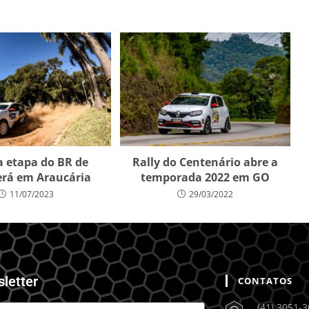
 etapa do BR de
Rally do Centenário abre a
será em Araucária
temporada 2022 em GO
11/07/2023
29/03/2022
sletter
CONTATOS
(41) 3051-