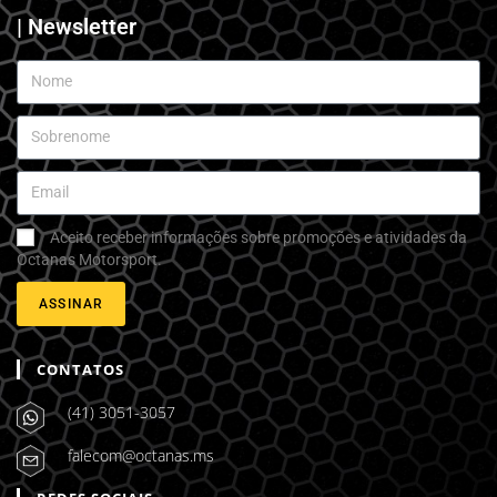
| Newsletter
Aceito receber informações sobre promoções e atividades da
Octanas Motorsport.
ASSINAR
CONTATOS
(41) 3051-3057
falecom@octanas.ms