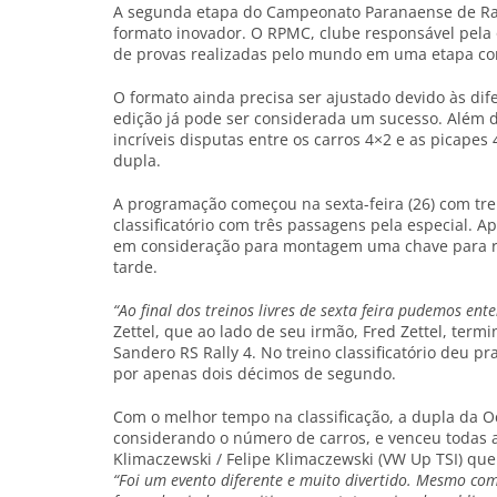
A segunda etapa do Campeonato Paranaense de Rally
formato inovador. O RPMC, clube responsável pel
de provas realizadas pelo mundo em uma etapa com
O formato ainda precisa ser ajustado devido às dif
edição já pode ser considerada um sucesso. Além de
incríveis disputas entre os carros 4×2 e as picape
dupla.
A programação começou na sexta-feira (26) com trei
classificatório com três passagens pela especial. 
em consideração para montagem uma chave para rea
tarde.
“Ao final dos treinos livres de sexta feira pudemos ent
Zettel, que ao lado de seu irmão, Fred Zettel, ter
Sandero RS Rally 4. No treino classificatório deu p
por apenas dois décimos de segundo.
Com o melhor tempo na classificação, a dupla da Oc
considerando o número de carros, e venceu todas a
Klimaczewski / Felipe Klimaczewski (VW Up TSI) que 
“Foi um evento diferente e muito divertido. Mesmo co