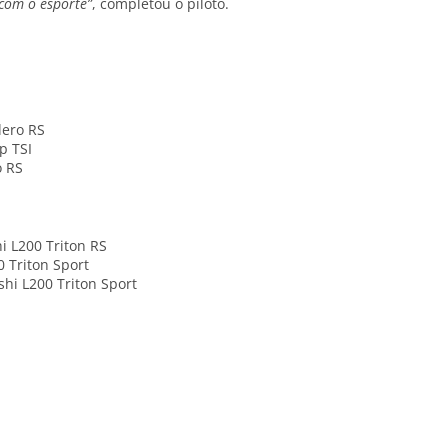
com o esporte”
, completou o piloto.
dero RS
p TSI
o RS
i L200 Triton RS
0 Triton Sport
hi L200 Triton Sport