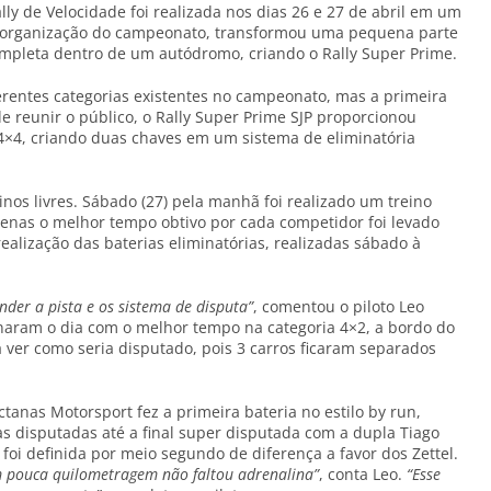
 de Velocidade foi realizada nos dias 26 e 27 de abril em um
a organização do campeonato, transformou uma pequena parte
pleta dentro de um autódromo, criando o Rally Super Prime.
erentes categorias existentes no campeonato, mas a primeira
 reunir o público, o Rally Super Prime SJP proporcionou
s 4×4, criando duas chaves em um sistema de eliminatória
nos livres. Sábado (27) pela manhã foi realizado um treino
Apenas o melhor tempo obtivo por cada competidor foi levado
lização das baterias eliminatórias, realizadas sábado à
ender a pista e os sistema de disputa”
, comentou o piloto Leo
minaram o dia com o melhor tempo na categoria 4×2, a bordo do
ra ver como seria disputado, pois 3 carros ficaram separados
tanas Motorsport fez a primeira bateria no estilo by run,
s disputadas até a final super disputada com a dupla Tiago
foi definida por meio segundo de diferença a favor dos Zettel.
m pouca quilometragem não faltou adrenalina”
, conta Leo.
“Esse