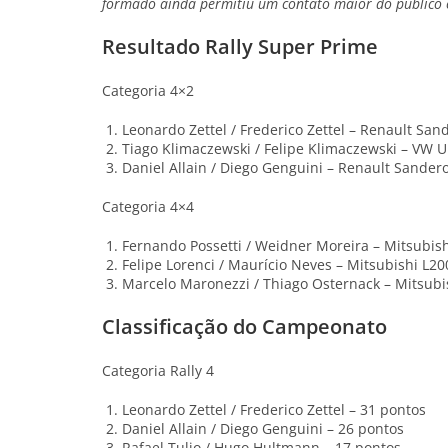
formado ainda permitiu um contato maior do publico 
Resultado Rally Super Prime
Categoria 4×2
Leonardo Zettel / Frederico Zettel – Renault San
Tiago Klimaczewski / Felipe Klimaczewski – VW U
Daniel Allain / Diego Genguini – Renault Sander
Categoria 4×4
Fernando Possetti / Weidner Moreira – Mitsubish
Felipe Lorenci / Maurício Neves – Mitsubishi L20
Marcelo Maronezzi / Thiago Osternack – Mitsubis
Classificação do Campeonato
Categoria Rally 4
Leonardo Zettel / Frederico Zettel – 31 pontos
Daniel Allain / Diego Genguini – 26 pontos
Rafael Tulio / Hugo Hultmann – 17 pontos