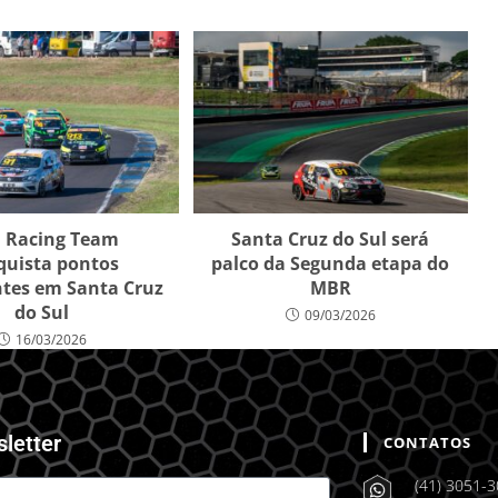
 Racing Team
Santa Cruz do Sul será
quista pontos
palco da Segunda etapa do
tes em Santa Cruz
MBR
do Sul
09/03/2026
16/03/2026
sletter
CONTATOS
(41) 3051-