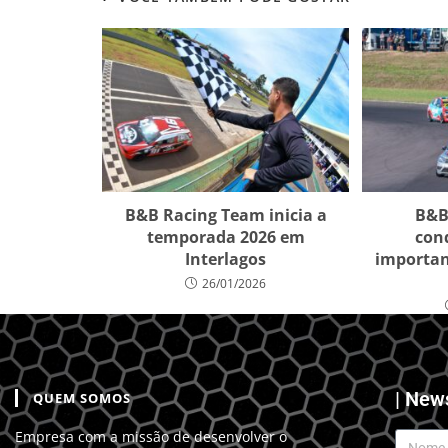
B&B
B&B Racing Team inicia a
con
temporada 2026 em
importan
Interlagos
26/01/2026
| New
QUEM SOMOS
Empresa com a missão de desenvolver o